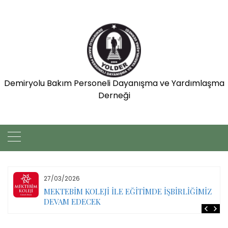
Skip
to
content
Demiryolu Bakım Personeli Dayanışma ve Yardımlaşma
Derneği
27/03/2026
MEKTEBİM KOLEJİ İLE EĞİTİMDE İŞBİRLİĞİMİZ
DEVAM EDECEK